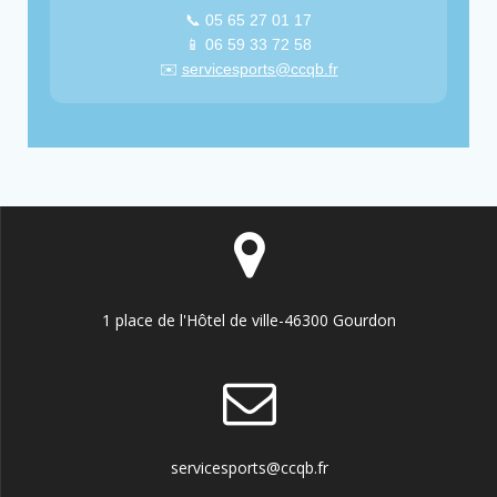
📞 05 65 27 01 17
📱 06 59 33 72 58
✉️
servicesports@ccqb.fr
1 place de l'Hôtel de ville-46300 Gourdon
servicesports@ccqb.fr